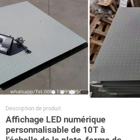
AFFAIRES
DEMANDEZ
UN DEVIS
PLAN
DU
SITE
PRIVACY
Description de produit
POLICY
Affichage LED numérique
personnalisable de 10T à