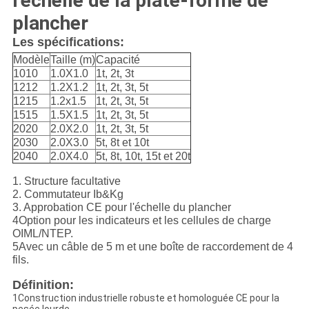
l'échelle de la plate-forme de
plancher
Les spécifications:
Modèle
Taille (m)
Capacité
1010
1.0X1.0
1t, 2t, 3t
1212
1.2X1.2
1t, 2t, 3t, 5t
1215
1.2x1.5
1t, 2t, 3t, 5t
1515
1.5X1.5
1t, 2t, 3t, 5t
2020
2.0X2.0
1t, 2t, 3t, 5t
2030
2.0X3.0
5t, 8t et 10t
2040
2.0X4.0
5t, 8t, 10t, 15t et 20t
1. Structure facultative
2. Commutateur Ib&Kg
3. Approbation CE pour l'échelle du plancher
4Option pour les indicateurs et les cellules de charge
OIML/NTEP.
5Avec un câble de 5 m et une boîte de raccordement de 4
fils.
Définition:
1Construction industrielle robuste et homologuée CE pour la