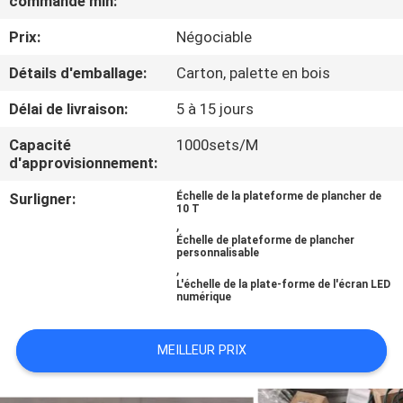
commande min:
NOUS
Prix:
Négociable
VISITE
Détails d'emballage:
Carton, palette en bois
DE
Délai de livraison:
5 à 15 jours
L'USINE
Capacité
1000sets/M
d'approvisionnement:
CONTRÔLE
Surligner:
Échelle de la plateforme de plancher de
10 T
DE
,
Échelle de plateforme de plancher
LA
personnalisable
,
QUALITÉ
L'échelle de la plate-forme de l'écran LED
numérique
NOUVELLES
MEILLEUR PRIX
LES