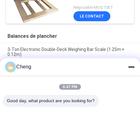
Négociable MOQ:1SET
LE CONTACT
Balances de plancher
3-Ton Electronic Double-Deck Weighing Bar Scale (1.25m ×
0.12m)
Cheng
Échelle de fauteuil roulant médical Salle de dialyse de l'hôpital
Salle de réadaptation Échelle de poids avec Bluetooth RS232
en option
6:47 PM
Zémique H8C cellule de charge 1x1m 5 tonnes lourde échelle
de sol industriel avec plate-forme en acier au carbone
Good day, what product are you looking for?
Catégories populaires
Tous
Balances De 
Balance De Banc
Plancher