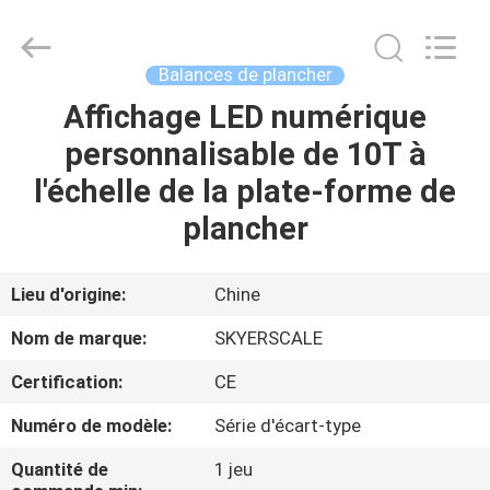
2026
Changzhou
Skyerscale
Co.,Limited.
All
Balances de plancher
Rights
Reserved.
Affichage LED numérique
À
personnalisable de 10T à
LA
l'échelle de la plate-forme de
MAISON
plancher
PRODUITS
Lieu d'origine:
Chine
VIDÉOS
Nom de marque:
SKYERSCALE
Certification:
CE
À
Numéro de modèle:
Série d'écart-type
PROPOS
DE
Quantité de
1 jeu