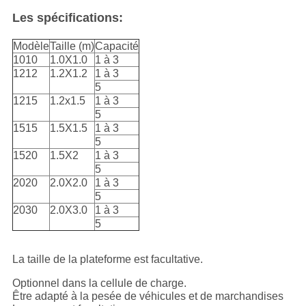
Les spécifications:
Modèle
Taille (m)
Capacité
1010
1.0X1.0
1 à 3
1212
1.2X1.2
1 à 3
5
1215
1.2x1.5
1 à 3
5
1515
1.5X1.5
1 à 3
5
1520
1.5X2
1 à 3
5
2020
2.0X2.0
1 à 3
5
2030
2.0X3.0
1 à 3
5
La taille de la plateforme est facultative.
Optionnel dans la cellule de charge.
Être adapté à la pesée de véhicules et de marchandises