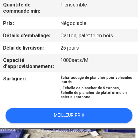
NOUS
Quantité de
1 ensemble
commande min:
Prix:
Négociable
VISITE
DE
Détails d'emballage:
Carton, palette en bois
L'USINE
Délai de livraison:
25 jours
Capacité
1000sets/M
CONTRÔLE
d'approvisionnement:
DE
Surligner:
Échafaudage de plancher pour véhicules
lourds
LA
,
,
Échelle de plancher de 5 tonnes
Échelle de plancher de plateforme en
QUALITÉ
acier au carbone
NOUVELLES
MEILLEUR PRIX
LES