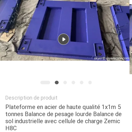
AFFAIRES
DEMANDEZ
UN DEVIS
PLAN
DU
SITE
PRIVACY
Description de produit
POLICY
Plateforme en acier de haute qualité 1x1m 5
tonnes Balance de pesage lourde Balance de
sol industrielle avec cellule de charge Zemic
H8C