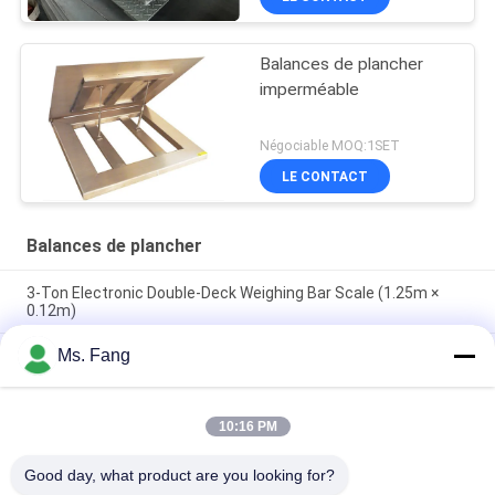
Balances de plancher
imperméable
Négociable MOQ:1SET
LE CONTACT
Balances de plancher
3-Ton Electronic Double-Deck Weighing Bar Scale (1.25m ×
0.12m)
Ms. Fang
Échelle de fauteuil roulant médical Salle de dialyse de l'hôpital
Salle de réadaptation Échelle de poids avec Bluetooth RS232
en option
10:16 PM
Balance électronique de poids lourd 0.8x1.2m Balance de sol
de 3 tonnes pour usage industriel
Good day, what product are you looking for?