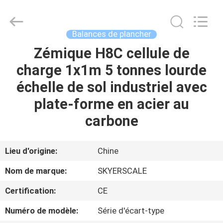
2026
Changzhou
Skyerscale
Co.,Limited.
All
Balances de plancher
Rights
Reserved.
Zémique H8C cellule de
À
charge 1x1m 5 tonnes lourde
LA
échelle de sol industriel avec
MAISON
plate-forme en acier au
PRODUITS
carbone
VIDÉOS
Lieu d'origine:
Chine
Nom de marque:
SKYERSCALE
À
Certification:
CE
PROPOS
Numéro de modèle:
Série d'écart-type
DE