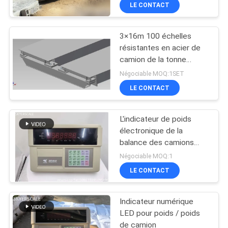
LE CONTACT
NOUS
3×16m 100 échelles
VISITE
résistantes en acier de
DE
camion de la tonne
Q235B
L'USINE
Négociable MOQ:1SET
LE CONTACT
CONTRÔLE
L'indicateur de poids
DE
électronique de la
LA
balance des camions
YAOHUA XK3190-A9
Négociable MOQ:1
QUALITÉ
LE CONTACT
NOUVELLES
Indicateur numérique
LED pour poids / poids
LES
de camion