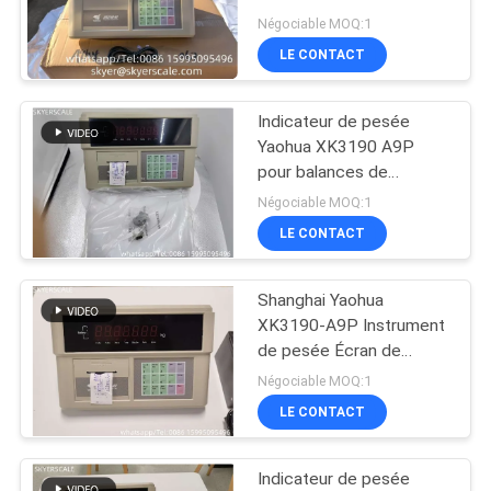
Négociable MOQ:1
AFFAIRES
LE CONTACT
DEMANDEZ
Indicateur de pesée
UN DEVIS
Yaohua XK3190 A9P
pour balances de
plateforme et de camion
PLAN
Négociable MOQ:1
LE CONTACT
DU
SITE
Shanghai Yaohua
XK3190-A9P Instrument
PRIVACY
de pesée Écran de
l'échelle de la terre
Négociable MOQ:1
POLICY
LE CONTACT
Indicateur de pesée