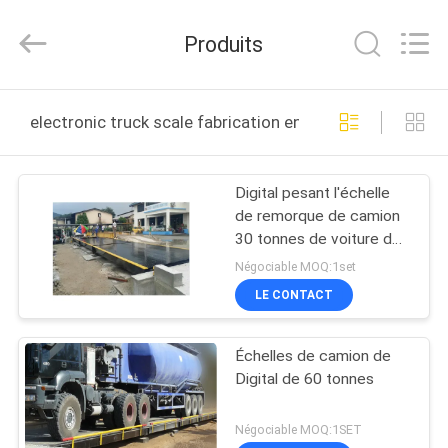
2026
Changzhou
Skyerscale
Produits
Co.,Limited.
All
Rights
Reserved.
À
electronic truck scale fabrication en ligne
LA
MAISON
Digital pesant l'échelle
de remorque de camion
PRODUITS
30 tonnes de voiture de
décharge d'échelles
Négociable MOQ:1set
électroniques de camion
VIDÉOS
LE CONTACT
Échelles de camion de
À
Digital de 60 tonnes
PROPOS
DE
Négociable MOQ:1SET