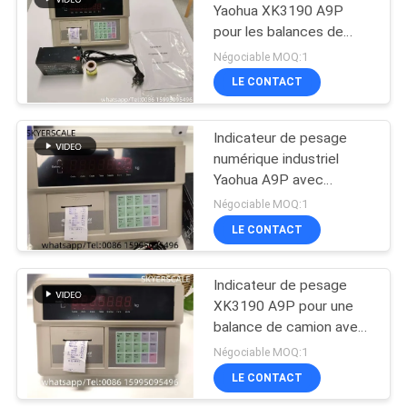
Yaohua XK3190 A9P
pour les balances de
plateforme Balances de
Négociable MOQ:1
plancher Balances de
LE CONTACT
camion
Indicateur de pesage
numérique industriel
Yaohua A9P avec
imprimante intégrée pour
Négociable MOQ:1
balances de camions
LE CONTACT
Indicateur de pesage
XK3190 A9P pour une
balance de camion avec
imprimante intégrée
Négociable MOQ:1
LE CONTACT