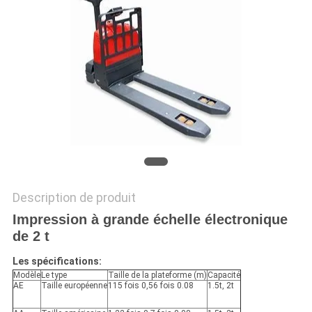
AFFAIRES
DEMANDEZ
UN DEVIS
PLAN
DU
SITE
Description de produit
Impression à grande échelle électronique
PRIVACY
de 2 t
POLICY
Les spécifications:
Modèle
Le type
Taille de la plateforme (m)
Capacité
AE
Taille européenne
115 fois 0,56 fois 0.08
1.5t, 2t