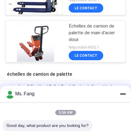
LE CONTACT
Échelles de camion de
palette de main d'acier
doux
Négociable MOQ:1
LE CONTACT
échelles de camion de palette
acier doux 3 Ton Hand Pallet Truck Scales de l'exactitude
500g
Ms. Fang
Balance de véhicule de transport entièrement électrique de 3
tonnes avec fonction de pesage
5:56 AM
Poids manuel hydraulique de 3000 kg avec balance
Good day, what product are you looking for?