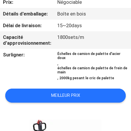
Prix:
Négociable
NOUS
Détails d'emballage:
Boîte en bois
VISITE
Délai de livraison:
15~20days
DE
Capacité
1800sets/m
L'USINE
d'approvisionnement:
Surligner:
Échelles de camion de palette d'acier
doux
CONTRÔLE
,
échelles de camion de palette de frein de
DE
main
,
2000kg pesant le cric de palette
LA
QUALITÉ
MEILLEUR PRIX
NOUVELLES
LES