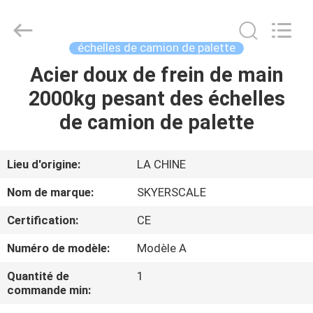
2026
Changzhou
Skyerscale
Co.,Limited.
All
échelles de camion de palette
Rights
Reserved.
Acier doux de frein de main
À
2000kg pesant des échelles
LA
de camion de palette
MAISON
PRODUITS
Lieu d'origine:
LA CHINE
Nom de marque:
SKYERSCALE
VIDÉOS
Certification:
CE
Numéro de modèle:
Modèle A
À
PROPOS
Quantité de
1
commande min:
DE