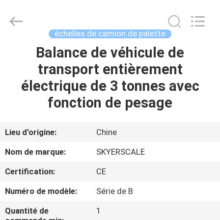
2026
Changzhou
Skyerscale
Co.,Limited.
All
échelles de camion de palette
Rights
Reserved.
Balance de véhicule de
À
transport entièrement
LA
électrique de 3 tonnes avec
MAISON
fonction de pesage
PRODUITS
Lieu d'origine:
Chine
VIDÉOS
Nom de marque:
SKYERSCALE
Certification:
CE
À
Numéro de modèle:
Série de B
PROPOS
DE
Quantité de
1