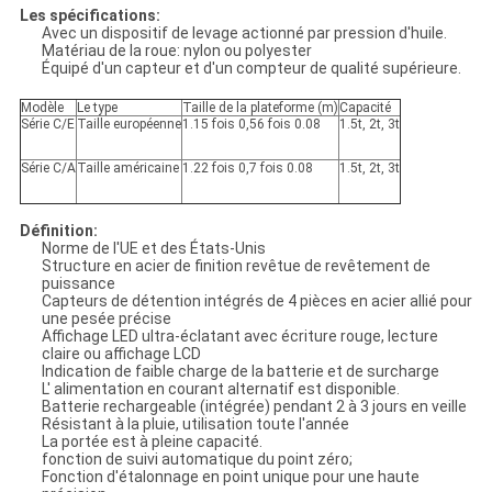
Les spécifications:
Avec un dispositif de levage actionné par pression d'huile.
Matériau de la roue: nylon ou polyester
Équipé d'un capteur et d'un compteur de qualité supérieure.
Modèle
Le type
Taille de la plateforme (m)
Capacité
Série C/E
Taille européenne
1.15 fois 0,56 fois 0.08
1.5t, 2t, 3t
Série C/A
Taille américaine
1.22 fois 0,7 fois 0.08
1.5t, 2t, 3t
Définition:
Norme de l'UE et des États-Unis
Structure en acier de finition revêtue de revêtement de
puissance
Capteurs de détention intégrés de 4 pièces en acier allié pour
une pesée précise
Affichage LED ultra-éclatant avec écriture rouge, lecture
claire ou affichage LCD
Indication de faible charge de la batterie et de surcharge
L' alimentation en courant alternatif est disponible.
Batterie rechargeable (intégrée) pendant 2 à 3 jours en veille
Résistant à la pluie, utilisation toute l'année
La portée est à pleine capacité.
fonction de suivi automatique du point zéro;
Fonction d'étalonnage en point unique pour une haute