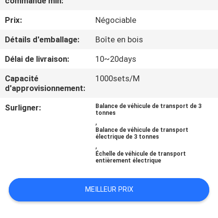
commande min:
NOUS
Prix:
Négociable
VISITE
Détails d'emballage:
Boîte en bois
DE
Délai de livraison:
10~20days
L'USINE
Capacité
1000sets/M
d'approvisionnement:
CONTRÔLE
Surligner:
Balance de véhicule de transport de 3
tonnes
DE
,
Balance de véhicule de transport
LA
électrique de 3 tonnes
,
QUALITÉ
Échelle de véhicule de transport
entièrement électrique
NOUVELLES
MEILLEUR PRIX
LES