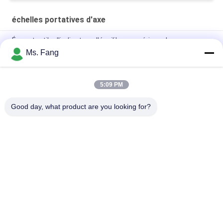
échelles portatives d'axe
Écran tactile d'indicateur d'équilibre numérique de
l'équipement de pesage supporté
Ms. Fang
Balances portables sans fil pour camions
5:09 PM
Système de pesage numérique statique dynamique portable
d'essieu de voiture
Good day, what product are you looking for?
Catégories populaires
Tous
Balances De 
Balance De Banc
Plancher
Le Camion Pèsent 
Échelles Portatives 
Des Échelles
D'axe
Échelles De Camion 
Échelle De Poids 