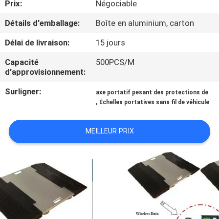
Prix:
Négociable
NOUS
Détails d'emballage:
Boîte en aluminium, carton
VISITE
Délai de livraison:
15 jours
DE
Capacité
500PCS/M
L'USINE
d'approvisionnement:
Surligner:
axe portatif pesant des protections de
,
CONTRÔLE
Échelles portatives sans fil de véhicule
DE
MEILLEUR PRIX
LA
QUALITÉ
NOUVELLES
LES