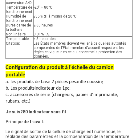
conversion A/D:
Température de
-20 ̊ + 80°C
fonctionnement:
Humidité de
≤85%RH à moins de 20°C
fonctionnement:
Durée de vie de
≥ 50 heures
la batterie
Non linéaire:
0.01% F.S.
Temps stable:
≤ 5 secondes
Citation:
Les États membres doivent veiller à ce que les autorités
compétentes de l'État membre d'accueil respectent les
règles en vigueur en ce qui concerne la protection des
données.
Configuration du produit à l'échelle du camion
portable
a. les produits de base
2 pièces pesant
le coussin;
b. Les produits
Indicateur de 1pc;
c. accessoires de série (chargeurs, papier d'imprimante,
rubans, etc.)
Je suis
280 Indicateur sans fil
Principe de travail:
Le signal de sortie de la cellule de charge est numérique, le
réglage des paramètres et la compensation de la température