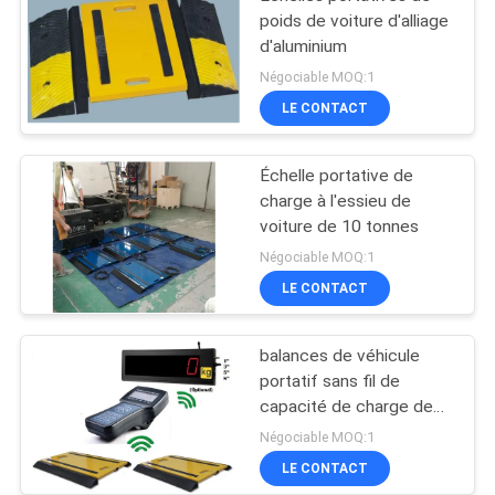
poids de voiture d'alliage
d'aluminium
Négociable MOQ:1
LE CONTACT
Échelle portative de
charge à l'essieu de
voiture de 10 tonnes
Négociable MOQ:1
LE CONTACT
balances de véhicule
portatif sans fil de
capacité de charge de
l'axe 30t
Négociable MOQ:1
LE CONTACT