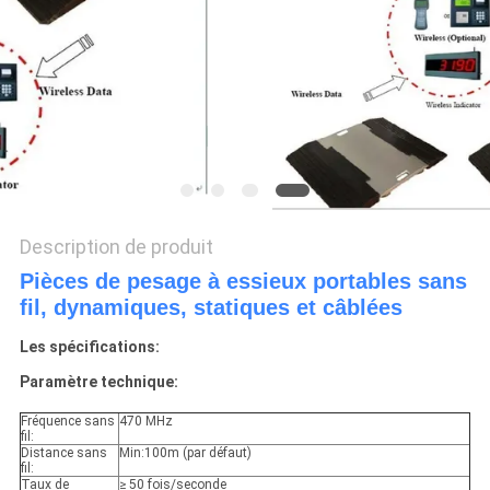
AFFAIRES
DEMANDEZ
UN DEVIS
PLAN
DU
Description de produit
SITE
Pièces de pesage à essieux portables sans
fil, dynamiques, statiques et câblées
PRIVACY
Les spécifications:
Paramètre technique:
POLICY
Fréquence sans
470 MHz
fil:
Distance sans
Min:100m (par défaut)
fil:
Taux de
≥ 50 fois/seconde