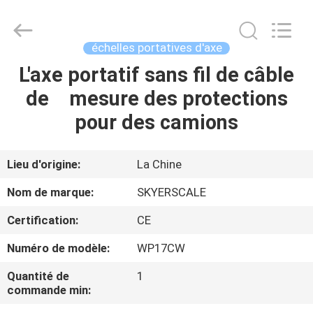
2026
Changzhou
Skyerscale
Co.,Limited.
All
échelles portatives d'axe
Rights
Reserved.
L'axe portatif sans fil de câble
À
de mesure des protections
LA
pour des camions
MAISON
PRODUITS
Lieu d'origine:
La Chine
Nom de marque:
SKYERSCALE
VIDÉOS
Certification:
CE
Numéro de modèle:
WP17CW
À
PROPOS
Quantité de
1
commande min:
DE