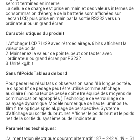
seront terminés en interne.
La cellule de charge est prise en main et ses valeurs internes de
consommation d'énergie de la batterie sont affichées sur
l'écran LCD, puis prise en main par la sortie RS232 vers un
ordinateur ou un grand écran.
Caractéristiques du produit:
1Affichage: LCD 71×29 avec rétroéclairage, 6 bits affichent la
valeur de poids
2. Maintenez la valeur de pointe, peut contacter avec
l'ordinateur ou grand écran par RS232
3. Unité:kg,lb,t
Sans fil
Poids
Tableau de bord
Pour peser les résultats d'observation sans fil à longue portée,
le dispositif de pesage peut être utilisé comme affichage
auxiliaire.(l'indicateur de pesée doit être équipé des moyens de
communication appropriés.) Technologie de verrouillage de
balayage dynamique. Modèle numérique de haute luminosité,
film filtre optique spécial, plage de perspective; Système
d'affichage ou sortie du brut, net;Afficher le poids brut et le poids
net de la sortie du système ou de l'indicateur.
Paramètres techniques
:
L'alimentation électrique: courant alternatif 187 ~ 242 V; 49 ~ 51