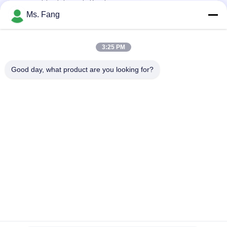
marine et test de poids Davit pour sac à eau
Ms. Fang
Cellule de charge de tension numérique sans fil LCD
Dynamomètre grue échelle Cellule de charge de 10 tonnes
3:25 PM
Test de force de 50 tonnes Dynamomètre de liaison de
tension sans fil de cellule de charge
Good day, what product are you looking for?
Catégories populaires
Tous
Balances De 
Balance De Banc
Plancher
Le Camion Pèsent 
Échelles Portatives 
Des Échelles
D'axe
Échelles De Camion 
Échelle De Poids 
De Palette
Numérique
Échelle D'équilibre 
Pesage Du Capteur 
Électronique
De Pression De 