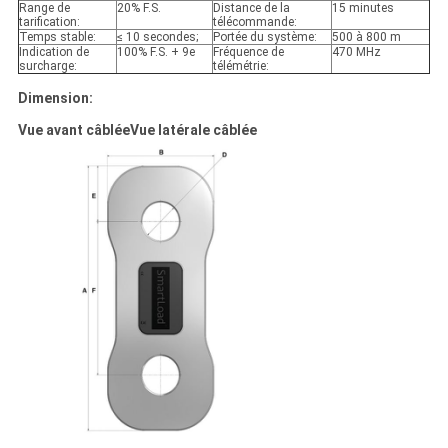
Range de
20% F.S.
Distance de la
15 minutes
tarification:
télécommande:
Temps stable:
≤ 10 secondes;
Portée du système:
500 à 800 m
Indication de
100% F.S. + 9e
Fréquence de
470 MHz
surcharge:
télémétrie:
Dimension:
Vue avant câblée
Vue latérale câblée