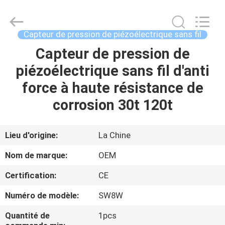
2026
Changzhou
Skyerscale
Co.,Limited.
All
Capteur de pression de piézoélectrique sans fil
Rights
Reserved.
Capteur de pression de
À
piézoélectrique sans fil d'anti
LA
force à haute résistance de
MAISON
corrosion 30t 120t
PRODUITS
Lieu d'origine:
La Chine
VIDÉOS
Nom de marque:
OEM
Certification:
CE
À
Numéro de modèle:
SW8W
PROPOS
DE
Quantité de
1pcs