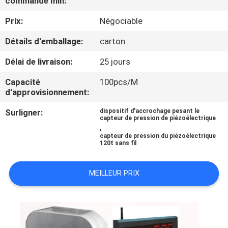
commande min:
NOUS
Prix:
Négociable
VISITE
Détails d'emballage:
carton
DE
Délai de livraison:
25 jours
L'USINE
Capacité
100pcs/M
d'approvisionnement:
CONTRÔLE
Surligner:
dispositif d'accrochage pesant le
capteur de pression de piézoélectrique
DE
,
capteur de pression du piézoélectrique
LA
120t sans fil
QUALITÉ
MEILLEUR PRIX
NOUVELLES
LES