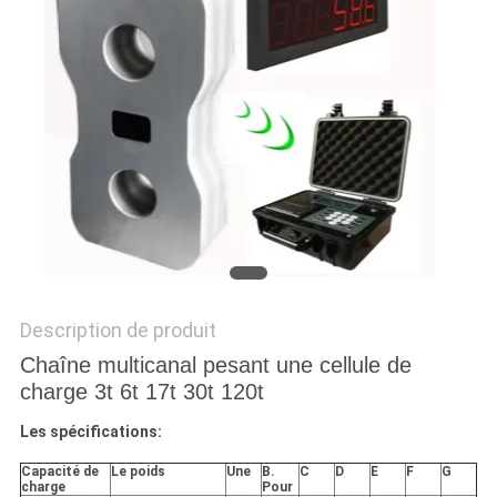
AFFAIRES
DEMANDEZ
UN DEVIS
PLAN
DU
SITE
Description de produit
PRIVACY
Chaîne multicanal pesant une cellule de
POLICY
charge 3t 6t 17t 30t 120t
Les spécifications:
Capacité de
Le poids
Une
B.
C
D
E
F
G
charge
Pour