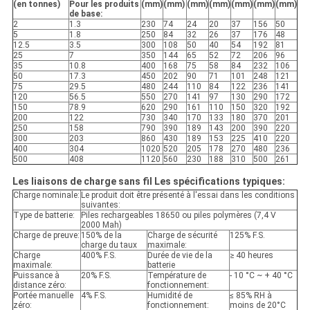
(en tonnes)
Pour les produits
(mm)
(mm)
(mm)
(mm)
(mm)
(mm)
(mm)
de base:
2
1.3
230
74
24
20
37
156
50
5
1.8
250
84
32
26
37
176
48
12.5
3.5
300
108
50
40
54
192
81
25
7
350
144
65
52
72
206
96
35
10.8
400
168
75
58
84
232
106
50
17.3
450
202
90
71
101
248
121
75
29.5
480
244
110
84
122
236
141
120
56.5
550
270
141
97
130
290
172
150
78.9
620
290
161
110
150
320
192
200
122
730
340
170
133
180
370
201
250
158
790
390
189
143
200
390
220
300
203
860
430
189
153
225
410
220
400
304
1020
520
205
178
270
480
236
500
408
1120
560
230
188
310
500
261
Les liaisons de charge sans fil Les spécifications typiques:
Charge nominale:
Le produit doit être présenté à l'essai dans les conditions
suivantes:
Type de batterie:
Piles rechargeables 18650 ou piles polymères (7,4 V
2000 Mah)
Charge de preuve:
150% de la
Charge de sécurité
125% F.S.
charge du taux
maximale:
Charge
400% F.S.
Durée de vie de la
≥ 40 heures
maximale:
batterie
Puissance à
20% F.S.
Température de
- 10 °C ~ + 40 °C
distance zéro:
fonctionnement:
Portée manuelle
4% F.S.
Humidité de
≤ 85% RH à
zéro:
fonctionnement:
moins de 20°C