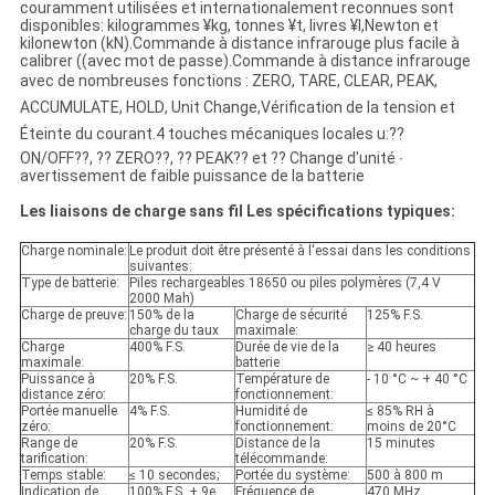
couramment utilisées et internationalement reconnues sont
disponibles: kilogrammes ¥kg, tonnes ¥t, livres ¥l,Newton et
kilonewton (kN).Commande à distance infrarouge plus facile à
calibrer ((avec mot de passe).Commande à distance infrarouge
avec de nombreuses fonctions : ZERO, TARE, CLEAR, PEAK,
ACCUMULATE, HOLD, Unit Change,Vérification de la tension et
Éteinte du courant.4 touches mécaniques locales u:??
ON/OFF??, ?? ZERO??, ?? PEAK?? et ?? Change d'unité ∙
avertissement de faible puissance de la batterie
Les liaisons de charge sans fil Les spécifications typiques:
Charge nominale:
Le produit doit être présenté à l'essai dans les conditions
suivantes:
Type de batterie:
Piles rechargeables 18650 ou piles polymères (7,4 V
2000 Mah)
Charge de preuve:
150% de la
Charge de sécurité
125% F.S.
charge du taux
maximale:
Charge
400% F.S.
Durée de vie de la
≥ 40 heures
maximale:
batterie
Puissance à
20% F.S.
Température de
- 10 °C ~ + 40 °C
distance zéro:
fonctionnement:
Portée manuelle
4% F.S.
Humidité de
≤ 85% RH à
zéro:
fonctionnement:
moins de 20°C
Range de
20% F.S.
Distance de la
15 minutes
tarification:
télécommande:
Temps stable:
≤ 10 secondes;
Portée du système:
500 à 800 m
Indication de
100% F.S. + 9e
Fréquence de
470 MHz