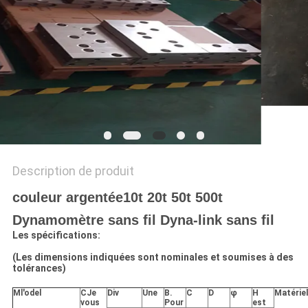
AFFAIRES
DEMANDEZ
UN DEVIS
PLAN
DU
Description de produit
SITE
couleur argentée10t 20t 50t 500t
PRIVACY
Dynamomètre sans fil Dyna-link sans fil
Les spécifications:
POLICY
(Les dimensions indiquées sont nominales et soumises à des
tolérances)
M
l'odel
C
Je
Div
Une
B.
C
D
φ
H
Matériel
vous
Pour
est