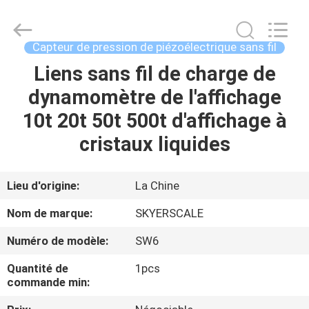
2026
Changzhou
Skyerscale
Co.,Limited.
All
Capteur de pression de piézoélectrique sans fil
Rights
Reserved.
Liens sans fil de charge de
À
dynamomètre de l'affichage
LA
10t 20t 50t 500t d'affichage à
MAISON
cristaux liquides
PRODUITS
Lieu d'origine:
La Chine
VIDÉOS
Nom de marque:
SKYERSCALE
Numéro de modèle:
SW6
À
Quantité de
1pcs
PROPOS
commande min:
DE