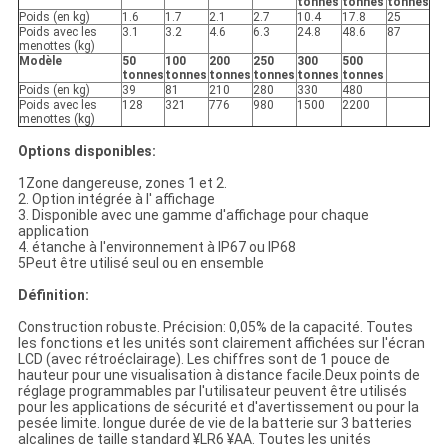
tonnes
tonnes
tonnes
Poids (en kg)
1.6
1.7
2.1
2.7
10.4
17.8
25
Poids avec les
3.1
3.2
4.6
6.3
24.8
48.6
87
menottes (kg)
Modèle
50
100
200
250
300
500
tonnes
tonnes
tonnes
tonnes
tonnes
tonnes
Poids (en kg)
39
81
210
280
330
480
Poids avec les
128
321
776
980
1500
2200
menottes (kg)
Options disponibles:
1Zone dangereuse, zones 1 et 2.
2. Option intégrée à l' affichage
3. Disponible avec une gamme d'affichage pour chaque
application
4. étanche à l'environnement à IP67 ou IP68
5Peut être utilisé seul ou en ensemble
Définition:
Construction robuste. Précision: 0,05% de la capacité. Toutes
les fonctions et les unités sont clairement affichées sur l'écran
LCD (avec rétroéclairage). Les chiffres sont de 1 pouce de
hauteur pour une visualisation à distance facile.Deux points de
réglage programmables par l'utilisateur peuvent être utilisés
pour les applications de sécurité et d'avertissement ou pour la
pesée limite. longue durée de vie de la batterie sur 3 batteries
alcalines de taille standard ¥LR6 ¥AA. Toutes les unités