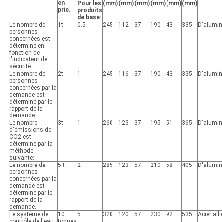
en
Pour les
(mm)
(mm)
(mm)
(mm)
(mm)
(mm)
prie.
produits
de base:
Le nombre de
1t
0.5
245
112
37
190
43
335
D'alumi
personnes
concernées est
déterminé en
fonction de
l'indicateur de
sécurité.
Le nombre de
2t
1
245
116
37
190
43
335
D'alumi
personnes
concernées par la
demande est
déterminé par le
rapport de la
demande.
Le nombre
3t
1
260
123
37
195
51
365
D'alumi
d'émissions de
CO2 est
déterminé par la
méthode
suivante:
Le nombre de
5 t
2
285
123
57
210
58
405
D'alumi
personnes
concernées par la
demande est
déterminé par le
rapport de la
demande.
Le système de
10
5
320
120
57
230
92
535
Acier alli
contrôle de l'eau
tonnes