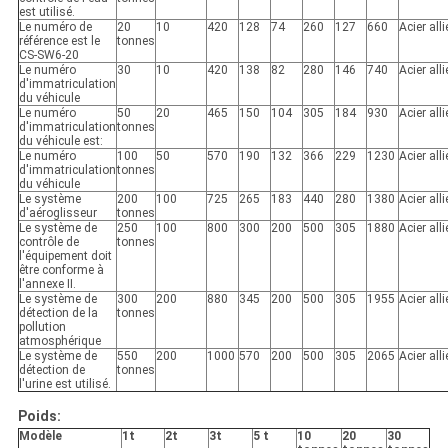
est utilisé.
Le numéro de
20
10
420
128
74
260
127
660
Acier alli
référence est le
tonnes
CS-SW6-20
Le numéro
30
10
420
138
82
280
146
740
Acier alli
d'immatriculation
du véhicule
Le numéro
50
20
465
150
104
305
184
930
Acier alli
d'immatriculation
tonnes
du véhicule est:
Le numéro
100
50
570
190
132
366
229
1230
Acier alli
d'immatriculation
tonnes
du véhicule
Le système
200
100
725
265
183
440
280
1380
Acier alli
d'aéroglisseur
tonnes
Le système de
250
100
800
300
200
500
305
1880
Acier alli
contrôle de
tonnes
l'équipement doit
être conforme à
l'annexe II.
Le système de
300
200
880
345
200
500
305
1955
Acier alli
détection de la
tonnes
pollution
atmosphérique
Le système de
550
200
1000
570
200
500
305
2065
Acier alli
détection de
tonnes
l'urine est utilisé.
Poids:
Modèle
1t
2t
3t
5 t
10
20
30