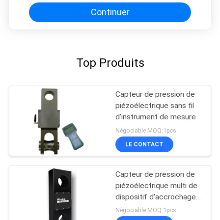
Continuer
Top Produits
Capteur de pression de
piézoélectrique sans fil
d'instrument de mesure
Négociable MOQ:1pcs
LE CONTACT
Capteur de pression de
piézoélectrique multi de
dispositif d'accrochage
de la Manche
Négociable MOQ:1pcs