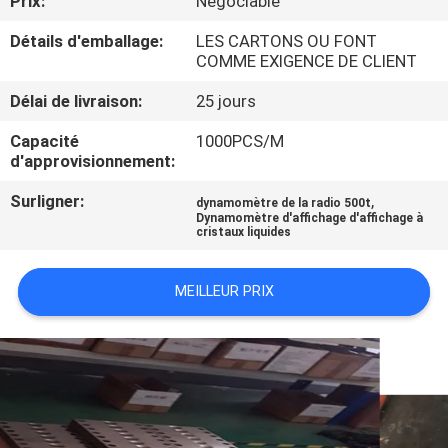
Prix:
Négociable
NOUS
Détails d'emballage:
LES CARTONS OU FONT
COMME EXIGENCE DE CLIENT
VISITE
Délai de livraison:
25 jours
DE
Capacité
1000PCS/M
L'USINE
d'approvisionnement:
Surligner:
,
dynamomètre de la radio 500t
CONTRÔLE
Dynamomètre d'affichage d'affichage à
cristaux liquides
DE
LA
MEILLEUR PRIX
QUALITÉ
NOUVELLES
LES