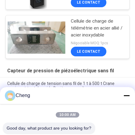
LE CONTACT
Cellule de charge de
télémétrie en acier allié /
acier inoxydable
Négociable MOQ:1pcs
LE CONTACT
Capteur de pression de piézoélectrique sans fil
Cellule de charge de tension sans fil de 1 t à 500 t Crane
marine et test de poids Davit pour sac à eau
Cheng
Cellule de charge de tension numérique sans fil LCD
Dynamomètre grue échelle Cellule de charge de 10 tonnes
10:00 AM
Test de force de 50 tonnes Dynamomètre de liaison de
tension sans fil de cellule de charge
Good day, what product are you looking for?