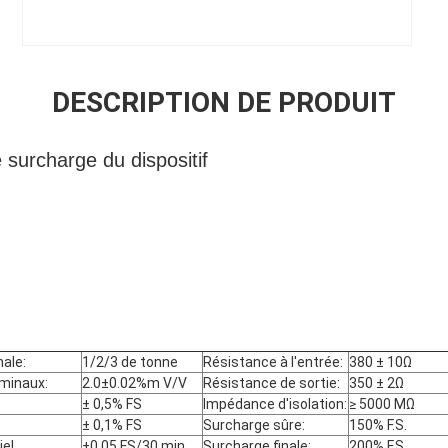
DESCRIPTION DE PRODUIT
 surcharge du dispositif
ale:
1/2/3 de tonne
Résistance à l'entrée:
380 ± 10Ω
minaux:
2.0±0.02%m V/V
Résistance de sortie:
350 ± 2Ω
± 0,5% FS
Impédance d'isolation:
≥ 5000 MΩ
± 0,1% FS
Surcharge sûre:
150% F.S.
ie!
±0,05 FS/30 min
Surcharge finale:
200% F.S.