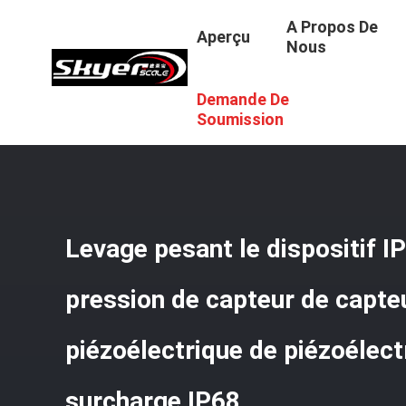
A Propos De
Aperçu
Nous
Demande De
Aperçu
/
Produits
/
Pesage Du Capteur De Pression De Pi
De Piézoélectrique De Force De La Surcharge IP68
Soumission
Levage pesant le dispositif I
pression de capteur de capte
piézoélectrique de piézoélect
surcharge IP68