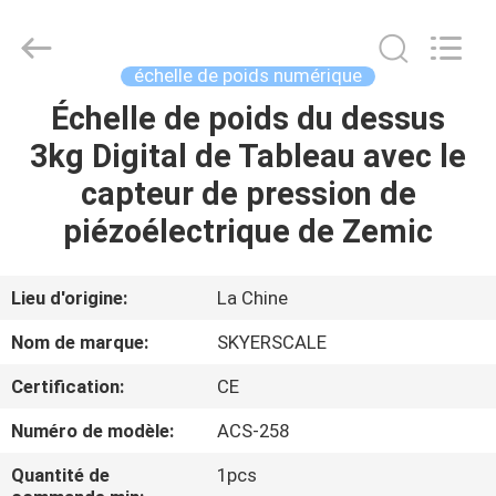
2026
Changzhou
Skyerscale
Co.,Limited.
All
échelle de poids numérique
Rights
Reserved.
Échelle de poids du dessus
À
3kg Digital de Tableau avec le
LA
capteur de pression de
MAISON
piézoélectrique de Zemic
PRODUITS
Lieu d'origine:
La Chine
VIDÉOS
Nom de marque:
SKYERSCALE
Certification:
CE
À
Numéro de modèle:
ACS-258
PROPOS
DE
Quantité de
1pcs