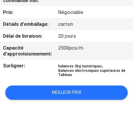
commande min:
NOUS
Prix:
Négociable
VISITE
Détails d'emballage:
carton
DE
Délai de livraison:
20 jours
L'USINE
Capacité
2500pcs/m
d'approvisionnement:
CONTRÔLE
Surligner:
,
balances 3kg numériques
Balances électroniques supérieures de
DE
Tableau
LA
QUALITÉ
MEILLEUR PRIX
NOUVELLES
LES