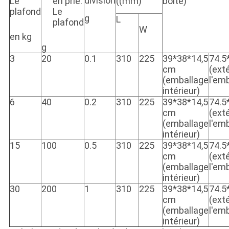
division
Le
en prie.
((mm)
boîte)
plafond
Le
g
L
plafond
W
en kg
g
3
20
0.1
310
225
39*38*14,5
74.5
cm
(exté
(emballage
l'em
intérieur)
6
40
0.2
310
225
39*38*14,5
74.5
cm
(exté
(emballage
l'em
intérieur)
15
100
0.5
310
225
39*38*14,5
74.5
cm
(exté
(emballage
l'em
intérieur)
30
200
1
310
225
39*38*14,5
74.5
cm
(exté
(emballage
l'em
intérieur)