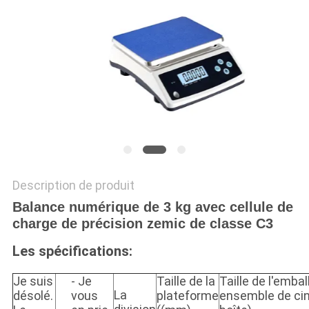
AFFAIRES
DEMANDEZ
UN DEVIS
PLAN
DU
SITE
Description de produit
Balance numérique de 3 kg avec cellule de
PRIVACY
charge de précision zemic de classe C3
POLICY
Les spécifications:
Je suis
- Je
Taille de la
Taille de l'emba
La
désolé.
vous
plateforme
ensemble de cin