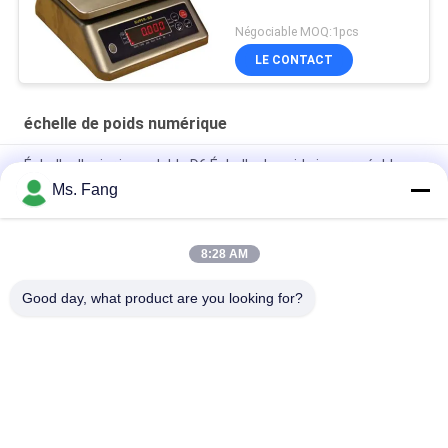
Négociable MOQ:1pcs
LE CONTACT
échelle de poids numérique
Échelle d'acier inoxydable D6 Échelle de poids imperméable
IP68
Ms. Fang
Balance électronique étanche de haute qualité 30 kg D11
8:28 AM
Échelle en acier inoxydable D6 Échelle de poids étanche IP68
Échelle numérique étanche
Good day, what product are you looking for?
Catégories populaires
Tous
Balances De 
Balance De Banc
Plancher