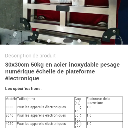
AFFAIRES
DEMANDEZ
UN DEVIS
PLAN
Description de produit
DU
30x30cm 50kg en acier inoxydable pesage
numérique échelle de plateforme
SITE
électronique
Les spécifications:
PRIVACY
Modèle
Taille (mm)
Cap.
Épaisseur de la
POLICY
(kg)
couverture
3030
Pour les appareils électroniques
30 ¢
1.0
150
3040
Pour les appareils électroniques
30 ¢
1.0
150
4050
Pour les appareils électroniques
30 ¢
1.0
300