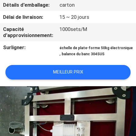
NOUS
Détails d'emballage:
carton
Délai de livraison:
15 ~ 20 jours
VISITE
Capacité
1000sets/M
DE
d'approvisionnement:
L'USINE
Surligner:
échelle de plate-forme 50kg électronique
,
balance du banc 304SUS
CONTRÔLE
MEILLEUR PRIX
DE
LA
QUALITÉ
NOUVELLES
LES