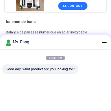
LE CONTACT
balance de banc
Balance de paillasse numérique en acier inoxydable
300x400mm 150kg avec pesage électronique sur plateforme
Ms. Fang
50*60 Balance électronique de faisceau Plateforme
numérique électronique Balances
10:31 AM
Balance de paillasse étanche en acier inoxydable 304 de
30x40cm - 100kg
Good day, what product are you looking for?
Catégories populaires
Tous
Balances De 
Balance De Banc
Plancher
Le Camion Pèsent 
Échelles Portatives 