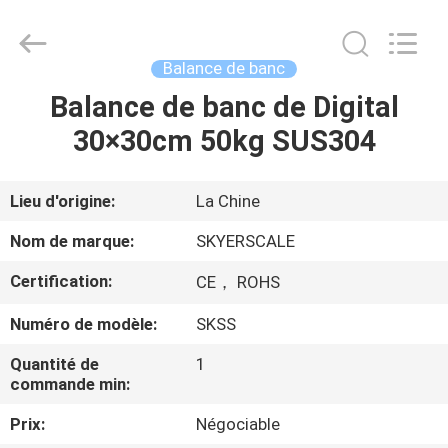
2026
Changzhou
Skyerscale
Co.,Limited.
All
Balance de banc
Rights
Reserved.
Balance de banc de Digital
À
30×30cm 50kg SUS304
LA
MAISON
Lieu d'origine:
La Chine
PRODUITS
Nom de marque:
SKYERSCALE
Certification:
CE， ROHS
VIDÉOS
Numéro de modèle:
SKSS
À
Quantité de
1
commande min:
PROPOS
Prix:
Négociable
DE