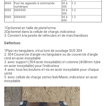
4560
Pour les appareils à commande
50 à
1.2
numérique
300
5050
500X500
50 à
1.2
300
5060
500X600
50 à
1.2
600
1Optionnel en taille de plateforme.
2Optionnel dans la cellule de charge, indicateur.
3. Convient à la pesée de véhicules et de marchandises
Définition:
1Pipe rectangulaire, structure de soudage SUS 304
2. 304 Couvercle d'angle rectangulaire ou de couvercle d'angle
rond en acier inoxydable
3. avec support (304 acier inoxydable) et colonne (Φ38mm tube
en acier inoxydable) pour l'indicateur
4. avec tous les boulons et vis en acier inoxydable pour chaque
unité
5. avec cellule de charge zemic/keli/Mavin, indicateur en acier
inoxydable.