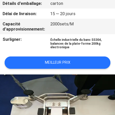
NOUS
Détails d'emballage:
carton
Délai de livraison:
15 ~ 20 jours
VISITE
Capacité
2000sets/M
DE
d'approvisionnement:
L'USINE
Surligner:
,
Échelle industrielle du banc SS304
balances de la plate-forme 200kg
électronique
CONTRÔLE
DE
MEILLEUR PRIX
LA
QUALITÉ
NOUVELLES
LES