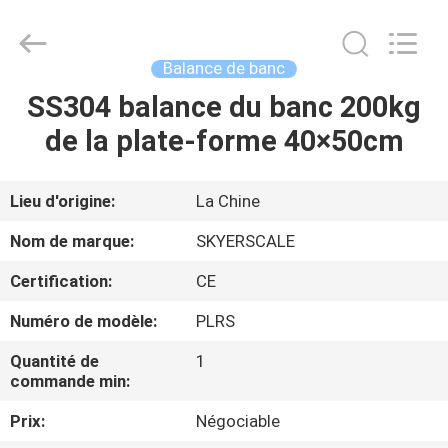
2026
Changzhou
Skyerscale
Co.,Limited.
All
Balance de banc
Rights
Reserved.
SS304 balance du banc 200kg
À
de la plate-forme 40×50cm
LA
MAISON
Lieu d'origine:
La Chine
PRODUITS
Nom de marque:
SKYERSCALE
Certification:
CE
VIDÉOS
Numéro de modèle:
PLRS
À
Quantité de
1
commande min:
PROPOS
Prix:
Négociable
DE