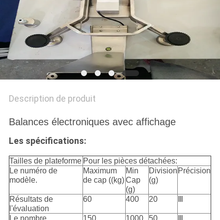
AFFAIRES
DEMANDEZ
UN DEVIS
PLAN
Description de produit
DU
Balances électroniques avec affichage
SITE
Les spécifications:
PRIVACY
Tailles de plateforme
Pour les pièces détachées:
Le numéro de
Maximum
Min
Division
Précision
POLICY
modèle.
de cap ((kg)
Cap
(g)
(g)
Résultats de
60
400
20
Ⅲ
l'évaluation
Le nombre
150
1000
50
Ⅲ