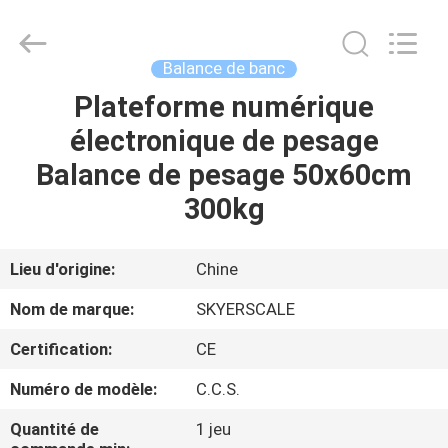
2026
Changzhou
Skyerscale
Co.,Limited.
All
Balance de banc
Rights
Reserved.
Plateforme numérique
À
électronique de pesage
LA
Balance de pesage 50x60cm
MAISON
300kg
PRODUITS
Lieu d'origine:
Chine
VIDÉOS
Nom de marque:
SKYERSCALE
Certification:
CE
À
Numéro de modèle:
C.C.S.
PROPOS
DE
Quantité de
1 jeu