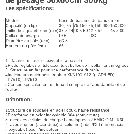
de pesage 50x60cm 300kg
Les spécifications:
Modèle
Base de balance de banc en fer
Capacité (en kg)
30, 75
75,150
75,150,300
150,300
Taille de la plateforme ((cm)
33 × 44
40 × 50
42 × 52
45 × 60
Cellule de charge
L6E
L6G
Diamètre du pôle ((cm)
φ3.8
Hauteur du pôle (cm)
66
1- Balance en acier inoxydable amovible
2Pieds réglables antidérapants et bulles de nivellement intégrées
3. Structure en fer pour une performance durable
4Indicateurs optionnels: Yaohua XK3190-A12 ((LCD/LED),
LP7516, LP7510
5Conçue spécialement en tenant compte de l'abordabilité et de
l'utilité
Définition:
1Structure de soudage en acier doux, haute résistance
2Plateforme en acier inoxydable 304 (couverture)
3. avec des cellules de charge homologuées ZEMIC OIML R60
4. avec support (acier doux) et colonne (tube Φ38 mm en acier
inoxydable) pour l'indicateur