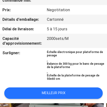
commande min:
NOUS
Prix:
Negotitation
VISITE
Détails d'emballage:
Cartonné
DE
Délai de livraison:
5 à 15 jours
L'USINE
Capacité
2000sets/M
d'approvisionnement:
CONTRÔLE
Surligner:
Échelle électronique pour plateforme de
pesage
DE
,
Balance de 300 kg pour le banc de pesage
LA
de la plateforme
,
QUALITÉ
Échelle de la plateforme de pesage de
50x60 cm
NOUVELLES
MEILLEUR PRIX
LES