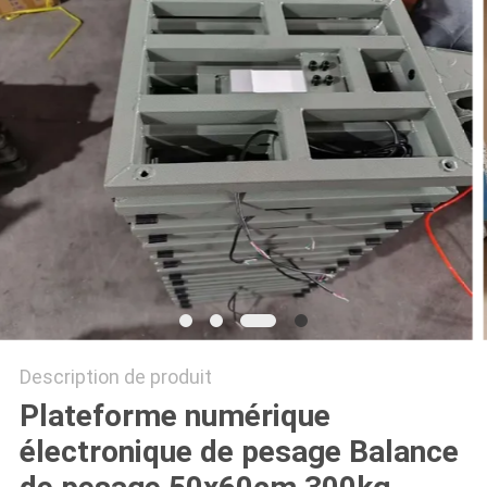
AFFAIRES
DEMANDEZ
UN DEVIS
PLAN
DU
SITE
PRIVACY
Description de produit
POLICY
Plateforme numérique
électronique de pesage Balance