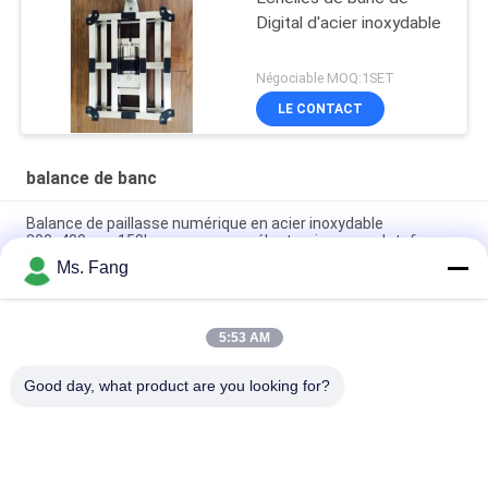
Digital d'acier inoxydable
Négociable MOQ:1SET
LE CONTACT
balance de banc
Balance de paillasse numérique en acier inoxydable
300x400mm 150kg avec pesage électronique sur plateforme
Ms. Fang
50*60 Balance électronique de faisceau Plateforme
numérique électronique Balances
5:53 AM
Balance de paillasse étanche en acier inoxydable 304 de
30x40cm - 100kg
Good day, what product are you looking for?
Catégories populaires
Tous