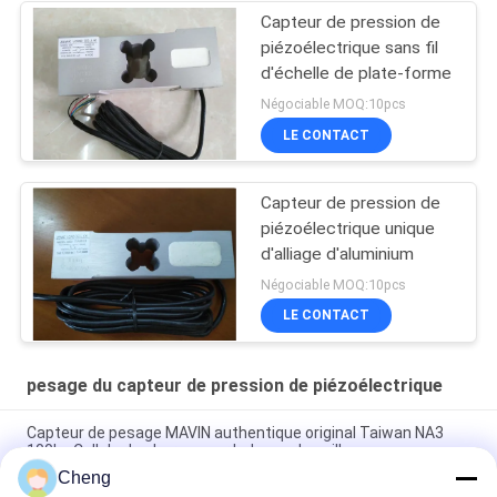
Capteur de pression de
piézoélectrique sans fil
d'échelle de plate-forme
Négociable MOQ:10pcs
LE CONTACT
Capteur de pression de
piézoélectrique unique
d'alliage d'aluminium
Négociable MOQ:10pcs
LE CONTACT
pesage du capteur de pression de piézoélectrique
Capteur de pesage MAVIN authentique original Taiwan NA3
100kg Cellule de charge pour balance de paillasse
Cheng
Capteurs de force numériques et cellules de charge NA3