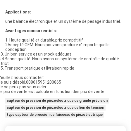
Applications:
une balance électronique et un système de pesage industriel.
Avantages concurrentiels:
1. Haute qualité et durable,prix compétitif
2Accepté OEM: Nous pouvons produire n' importe quelle
conception.
33. Un bon service et un stock adéquat
4.4 Bonne qualité: Nous avons un système de contrôle de qualité
trict.
55. Transport pratique et livraison rapide
Veuillez nous contacter:
Je suis désolé.0086
15951200865
Je ne peux pas vous aider.
Le prix de vente est calculé en fonction des prix de vente.
capteur de pression de piézoélectrique de grande précision
capteur de pression de piézoélectrique de lien de tension
type capteur de pression de faisceau de piézoélectrique