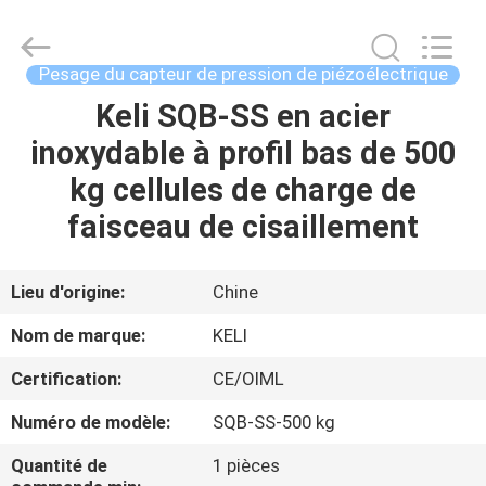
2026
Changzhou
Skyerscale
Co.,Limited.
All
Pesage du capteur de pression de piézoélectrique
Rights
Reserved.
Keli SQB-SS en acier
À
inoxydable à profil bas de 500
LA
kg cellules de charge de
MAISON
faisceau de cisaillement
PRODUITS
Lieu d'origine:
Chine
VIDÉOS
Nom de marque:
KELI
Certification:
CE/OIML
À
Numéro de modèle:
SQB-SS-500 kg
PROPOS
DE
Quantité de
1 pièces