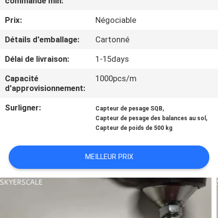
commande min:
NOUS
Prix:
Négociable
VISITE
Détails d'emballage:
Cartonné
DE
Délai de livraison:
1-15days
L'USINE
Capacité
1000pcs/m
d'approvisionnement:
CONTRÔLE
Surligner:
,
Capteur de pesage SQB
,
DE
Capteur de pesage des balances au sol
Capteur de poids de 500 kg
LA
QUALITÉ
MEILLEUR PRIX
NOUVELLES
LES