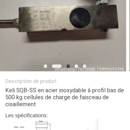
AFFAIRES
DEMANDEZ
UN DEVIS
PLAN
DU
SITE
Description de produit
Keli SQB-SS en acier inoxydable à profil bas de
PRIVACY
500 kg cellules de charge de faisceau de
POLICY
cisaillement
Les spécifications: