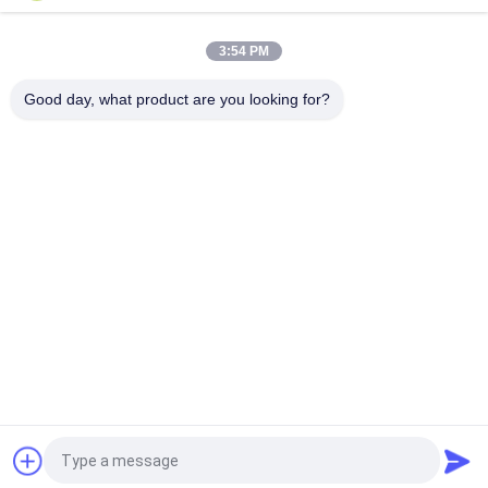
500kg
3:54 PM
Load Cell L6E3 Aluminum Alloy Electric Scales Weighing
Sensor Single Point Pressure Sensor C3 Weighing Sensor
Good day, what product are you looking for?
Catégories populaires
Tous
Balances De 
Balance De Banc
Plancher
Le Camion Pèsent 
Échelles Portatives 
Des Échelles
D'axe
Échelles De Camion 
Échelle De Poids 
De Palette
Numérique
Échelle D'équilibre 
Pesage Du Capteur 
Électronique
De Pression De 
Piézoélectrique
Demandez un devis