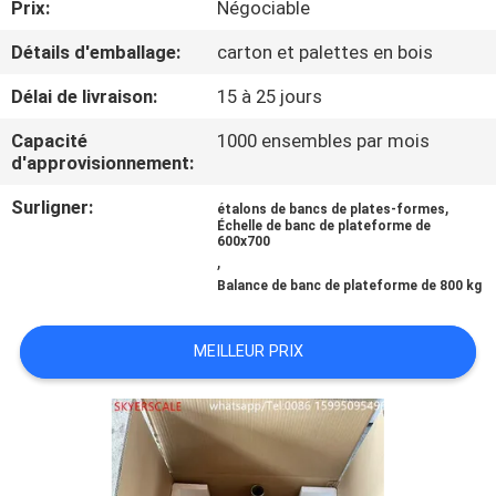
Prix:
Négociable
NOUS
Détails d'emballage:
carton et palettes en bois
VISITE
Délai de livraison:
15 à 25 jours
DE
Capacité
1000 ensembles par mois
L'USINE
d'approvisionnement:
Surligner:
,
étalons de bancs de plates-formes
Échelle de banc de plateforme de
CONTRÔLE
600x700
,
DE
Balance de banc de plateforme de 800 kg
LA
QUALITÉ
MEILLEUR PRIX
NOUVELLES
LES