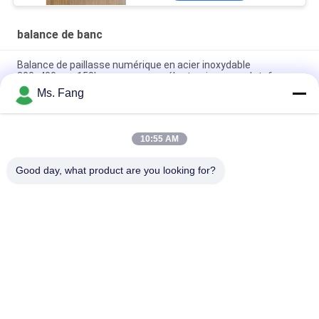
balance de banc
Balance de paillasse numérique en acier inoxydable
300x400mm 150kg avec pesage électronique sur plateforme
Ms. Fang
50*60 Balance électronique de faisceau Plateforme
numérique électronique Balances
10:55 AM
Balance de paillasse étanche en acier inoxydable 304 de
30x40cm - 100kg
Good day, what product are you looking for?
Catégories populaires
Tous
Balances De 
Balance De Banc
Plancher
Le Camion Pèsent 
Échelles Portatives 
Des Échelles
D'axe