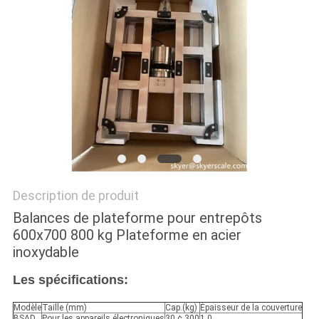
AFFAIRES
DEMANDEZ
UN DEVIS
PLAN
DU
SITE
Description de produit
Balances de plateforme pour entrepôts
PRIVACY
600x700 800 kg Plateforme en acier
POLICY
inoxydable
Les spécifications:
Modèle
Taille (mm)
Cap.(kg)
Épaisseur de la couverture
BSAD
Pour les appareils électroniques
30 ¢ 300
1.0