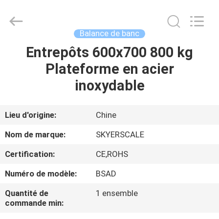
2026
Changzhou
Skyerscale
Co.,Limited.
All
Balance de banc
Rights
Reserved.
Entrepôts 600x700 800 kg
À
Plateforme en acier
LA
inoxydable
MAISON
PRODUITS
Lieu d'origine:
Chine
Nom de marque:
SKYERSCALE
VIDÉOS
Certification:
CE,ROHS
Numéro de modèle:
BSAD
À
PROPOS
Quantité de
1 ensemble
commande min:
DE