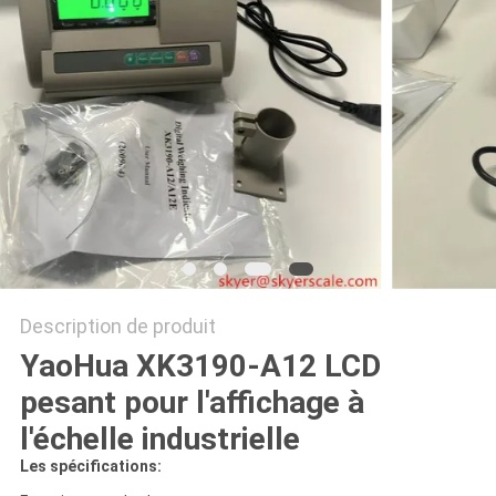
AFFAIRES
DEMANDEZ
UN DEVIS
PLAN
DU
SITE
Description de produit
PRIVACY
YaoHua XK3190-A12 LCD
POLICY
pesant pour l'affichage à
l'échelle industrielle
Les spécifications: