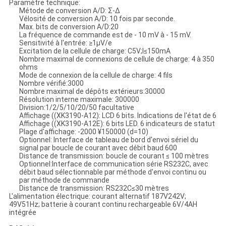
Paramètre technique:
Métode de conversion A/D: Σ-Δ
Vélosité de conversion A/D: 10 fois par seconde.
Max. bits de conversion A/D:20
La fréquence de commande est de - 10 mV à - 15 mV.
Sensitivité à l'entrée: ≥1μV/e
Excitation de la cellule de charge: C5V;I≤150mA
Nombre maximal de connexions de cellule de charge: 4 à 350
ohms
Mode de connexion de la cellule de charge: 4 fils
Nombre vérifié:3000
Nombre maximal de dépôts extérieurs:30000
Résolution interne maximale: 300000
Division:1/2/5/10/20/50 facultative
Affichage ((XK3190-A12): LCD 6 bits. Indications de l'état de 6
Affichage ((XK3190-A12E): 6 bits LED. 6 indicateurs de statut
Plage d'affichage: -2000 ¥150000 (d=10)
Optionnel: Interface de tableau de bord d'envoi sériel du
signal par boucle de courant avec débit baud 600
Distance de transmission: boucle de courant ≤ 100 mètres
Optionnel:Interface de communication série RS232C, avec
débit baud sélectionnable par méthode d'envoi continu ou
par méthode de commande
Distance de transmission: RS232C≤30 mètres
L'alimentation électrique: courant alternatif 187V242V;
49V51Hz; batterie à courant continu rechargeable 6V/4AH
intégrée