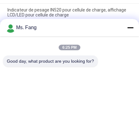
Indicateur de pesage IN520 pour cellule de charge, affichage
LCD/LED pour cellule de charge
Ms. Fang
Indicateur de l'échelle de pesée industrielle pour les balances
de plateforme ou de camion
Indicador De Peso XK3190-A27E T7E Affichage LCD LED
6:25 PM
Indicateur de pesée numérique pour échelle de plateforme
électronique
Good day, what product are you looking for?
Catégories populaires
Tous
Balances De 
Balance De Banc
Plancher
Le Camion Pèsent 
Échelles Portatives 
Des Échelles
D'axe
Échelles De Camion 
Échelle De Poids 
De Palette
Numérique