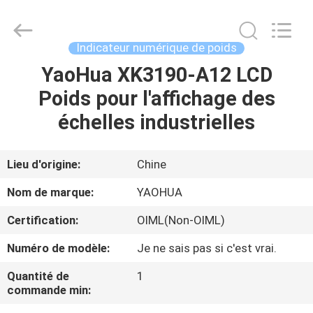
2026
Changzhou
Skyerscale
Co.,Limited.
All
Indicateur numérique de poids
Rights
Reserved.
YaoHua XK3190-A12 LCD
À
Poids pour l'affichage des
LA
échelles industrielles
MAISON
PRODUITS
Lieu d'origine:
Chine
Nom de marque:
YAOHUA
VIDÉOS
Certification:
OIML(Non-OIML)
Numéro de modèle:
Je ne sais pas si c'est vrai.
À
PROPOS
Quantité de
1
commande min:
DE