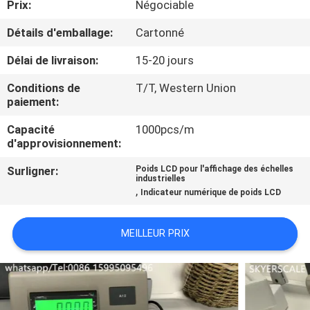
Prix:
Négociable
NOUS
Détails d'emballage:
Cartonné
VISITE
Délai de livraison:
15-20 jours
DE
Conditions de
T/T, Western Union
L'USINE
paiement:
Capacité
1000pcs/m
d'approvisionnement:
CONTRÔLE
DE
Surligner:
Poids LCD pour l'affichage des échelles
industrielles
,
LA
Indicateur numérique de poids LCD
QUALITÉ
MEILLEUR PRIX
NOUVELLES
LES