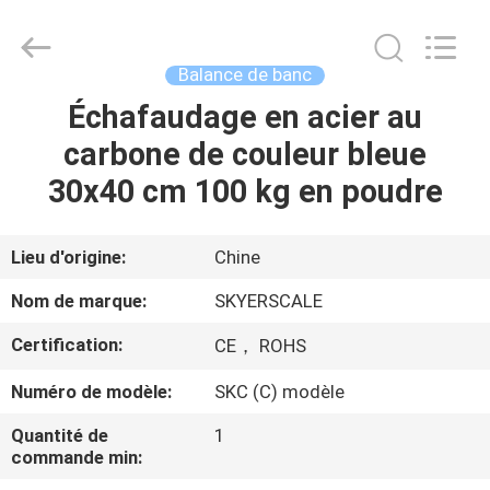
2026
Changzhou
Skyerscale
Co.,Limited.
All
Balance de banc
Rights
Reserved.
Échafaudage en acier au
À
carbone de couleur bleue
LA
30x40 cm 100 kg en poudre
MAISON
PRODUITS
Lieu d'origine:
Chine
Nom de marque:
SKYERSCALE
VIDÉOS
Certification:
CE， ROHS
Numéro de modèle:
SKC (C) modèle
À
PROPOS
Quantité de
1
commande min:
DE