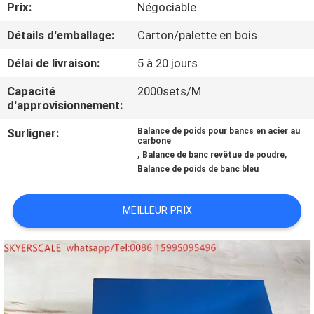
Prix:
Négociable
NOUS
Détails d'emballage:
Carton/palette en bois
VISITE
Délai de livraison:
5 à 20 jours
DE
Capacité
2000sets/M
L'USINE
d'approvisionnement:
Surligner:
Balance de poids pour bancs en acier au
carbone
CONTRÔLE
,
,
Balance de banc revêtue de poudre
DE
Balance de poids de banc bleu
LA
MEILLEUR PRIX
QUALITÉ
NOUVELLES
LES