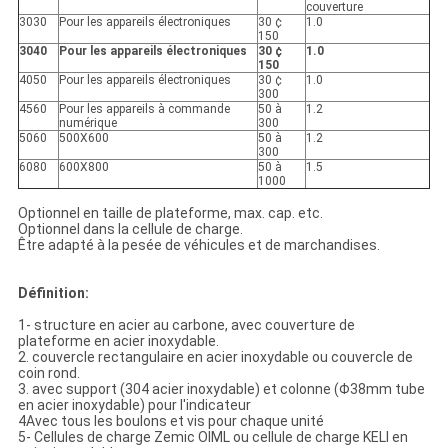
couverture
3030
Pour les appareils électroniques
30 ¢
1.0
150
3040
Pour les appareils électroniques
30 ¢
1.0
150
4050
Pour les appareils électroniques
30 ¢
1.0
300
4560
Pour les appareils à commande
50 à
1.2
numérique
300
5060
500X600
50 à
1.2
300
6080
600X800
50 à
1.5
1000
Optionnel en taille de plateforme, max. cap. etc.
Optionnel dans la cellule de charge.
Être adapté à la pesée de véhicules et de marchandises.
Définition:
1- structure en acier au carbone, avec couverture de
plateforme en acier inoxydable.
2. couvercle rectangulaire en acier inoxydable ou couvercle de
coin rond.
3. avec support (304 acier inoxydable) et colonne (Φ38mm tube
en acier inoxydable) pour l'indicateur
4Avec tous les boulons et vis pour chaque unité
5- Cellules de charge Zemic OIML ou cellule de charge KELI en