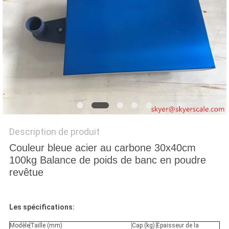
AFFAIRES
DEMANDEZ
UN DEVIS
PLAN
DU
SITE
Description de produit
Couleur bleue acier au carbone 30x40cm
100kg Balance de poids de banc en poudre
PRIVACY
revêtue
POLICY
Les spécifications:
Modèle
Taille (mm)
Cap.(kg)
Épaisseur de la