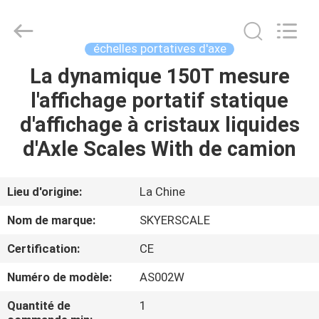
2026
Changzhou
Skyerscale
Co.,Limited.
All
échelles portatives d'axe
Rights
Reserved.
La dynamique 150T mesure
À
l'affichage portatif statique
LA
d'affichage à cristaux liquides
MAISON
d'Axle Scales With de camion
PRODUITS
Lieu d'origine:
La Chine
VIDÉOS
Nom de marque:
SKYERSCALE
Certification:
CE
À
Numéro de modèle:
AS002W
PROPOS
DE
Quantité de
1