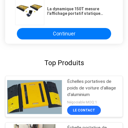
La dynamique 150T mesure
l'affichage portatif statique
d'affichage à cristaux liquides
d'Axle Scales With de camion
Continuer
Top Produits
Échelles portatives de
poids de voiture d'alliage
d'aluminium
Négociable MOQ:1
LE CONTACT
Échelle portative de