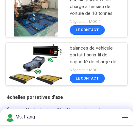
charge à l'essieu de
voiture de 10 tonnes
Négociable MOQ:1
LE CONTACT
balances de véhicule
portatif sans fil de
capacité de charge de
l'axe 30t
Négociable MOQ:1
LE CONTACT
échelles portatives d'axe
Écran tactile d'indicateur d'équilibre numérique de
l'équipement de pesage supporté
Ms. Fang
Balances portables sans fil pour camions