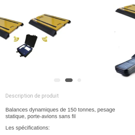
AFFAIRES
DEMANDEZ
UN DEVIS
PLAN
DU
SITE
Description de produit
PRIVACY
POLICY
Balances dynamiques de 150 tonnes, pesage
statique, porte-avions sans fil
Les spécifications: