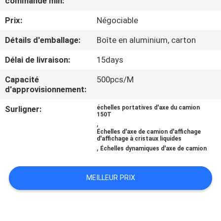
commande min:
NOUS
Prix:
Négociable
VISITE
Détails d'emballage:
Boîte en aluminium, carton
DE
Délai de livraison:
15days
L'USINE
Capacité
500pcs/M
d'approvisionnement:
CONTRÔLE
Surligner:
échelles portatives d'axe du camion
150T
DE
,
Échelles d'axe de camion d'affichage
LA
d'affichage à cristaux liquides
,
Échelles dynamiques d'axe de camion
QUALITÉ
MEILLEUR PRIX
NOUVELLES
LES