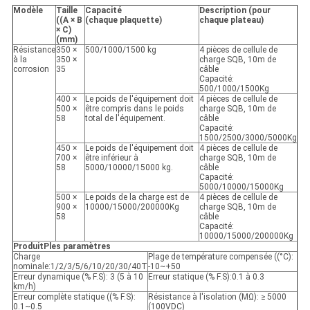
Modèle
Taille
Capacité
Description (pour
((A × B
(
chaque plaquette
)
chaque plateau)
× C)
(mm)
Résistance
350 ×
500/1000/1500 kg
4 pièces de cellule de
à la
350 ×
charge SQB, 10m de
corrosion
35
câble
Capacité:
500/1000/1500Kg
400 ×
Le poids de l'équipement doit
4 pièces de cellule de
500 ×
être compris dans le poids
charge SQB, 10m de
58
total de l'équipement.
câble
Capacité:
1500/2500/3000/5000Kg
450 ×
Le poids de l'équipement doit
4 pièces de cellule de
700 ×
être inférieur à
charge SQB, 10m de
58
5000/10000/15000 kg.
câble
Capacité:
5000/10000/15000Kg
500 ×
Le poids de la charge est de
4 pièces de cellule de
900 ×
10000/15000/200000Kg
charge SQB, 10m de
58
câble
Capacité:
10000/15000/200000Kg
Produit
P
les paramètres
Charge
Plage de température compensée ((°C):
nominale:1/2/3/5/6/10/20/30/40T
-10~+50
Erreur dynamique (% F.S): 3 (5 à 10
Erreur statique (% F.S):0.1 à 0.3
km/h)
Erreur complète statique ((% F.S):
Résistance à l'isolation (MΩ): ≥ 5000
0.1~0.5
(100VDC)