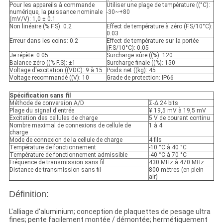
Pour les appareils à commande
Utiliser une plage de température ((°C):
numérique, la puissance nominale
-30~+80
(mV/V): 1,0 ± 0.1
Non linéaire (% F.S): 0.2
Effect de température à zéro (F.S/10°C):
0.03
Erreur dans les coins: 0.2
Effect de température sur la portée
(F.S/10°C): 0.05
Je répète: 0.05
Surcharge sûre ((%): 120
Balance zéro ((% F.S): ±1
Surcharge finale ((%): 150
Voltage d'excitation ((VDC): 9 à 15
Poids net ((kg): 45
Voltage recommandé ((V): 10
Grade de protection: IP66
Spécification sans fil
Méthode de conversion A/D
Σ-Δ 24 bits
Plage du signal d'entrée
¥ 19,5 mV à 19,5 mV
Excitation des cellules de charge
5 V de courant continu
Nombre maximal de connexions de cellule de
1 à 4
charge
Mode de connexion de la cellule de charge
4 fils
Température de fonctionnement
-10 °C à 40 °C
Température de fonctionnement admissible
-40 °C à 70 °C
Fréquence de transmission sans fil
430 MHz à 470 MHz
Distance de transmission sans fil
800 mètres (en plein
air)
Définition:
L'alliage d'aluminium; conception de plaquettes de pesage ultra
fines; pente facilement montée / démontée; hermétiquement