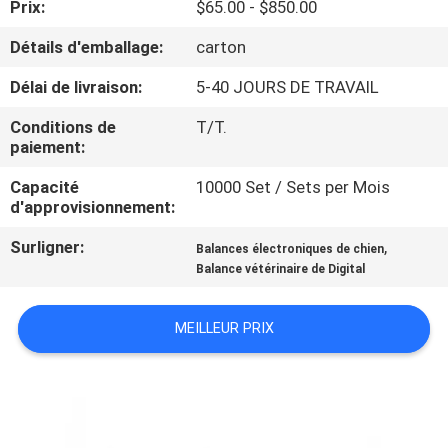
Prix:
$65.00 - $850.00
NOUS
Détails d'emballage:
carton
VISITE
Délai de livraison:
5-40 JOURS DE TRAVAIL
DE
Conditions de
T/T.
L'USINE
paiement:
Capacité
10000 Set / Sets per Mois
d'approvisionnement:
CONTRÔLE
DE
Surligner:
,
Balances électroniques de chien
Balance vétérinaire de Digital
LA
QUALITÉ
MEILLEUR PRIX
NOUVELLES
LES