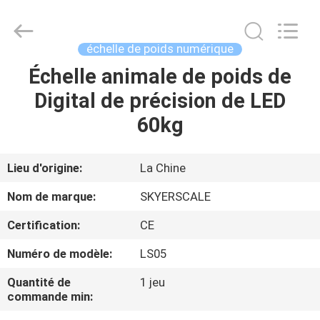
2026
Changzhou
Skyerscale
Co.,Limited.
All
échelle de poids numérique
Rights
Reserved.
Échelle animale de poids de
À
Digital de précision de LED
LA
60kg
MAISON
PRODUITS
Lieu d'origine:
La Chine
Nom de marque:
SKYERSCALE
VIDÉOS
Certification:
CE
Numéro de modèle:
LS05
À
PROPOS
Quantité de
1 jeu
commande min:
DE