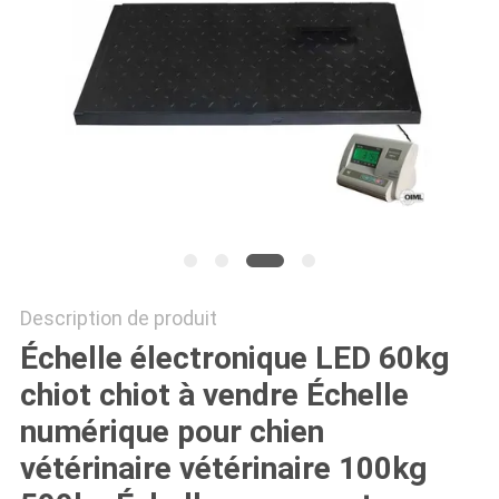
AFFAIRES
DEMANDEZ
UN DEVIS
PLAN
DU
SITE
Description de produit
Échelle électronique LED 60kg
PRIVACY
chiot chiot à vendre Échelle
POLICY
numérique pour chien
vétérinaire vétérinaire 100kg