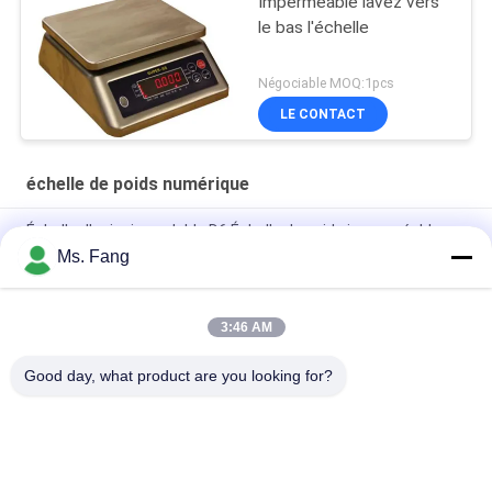
Imperméable lavez vers
le bas l'échelle
Négociable MOQ:1pcs
LE CONTACT
échelle de poids numérique
Échelle d'acier inoxydable D6 Échelle de poids imperméable
IP68
Ms. Fang
Balance électronique étanche de haute qualité 30 kg D11
3:46 AM
Échelle en acier inoxydable D6 Échelle de poids étanche IP68
Échelle numérique étanche
Good day, what product are you looking for?
Catégories populaires
Tous
Balances De 