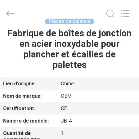
2026
Changzhou
Skyerscale
Co.,Limited.
All
Pièces de balance
Rights
Reserved.
Fabrique de boîtes de jonction
À
en acier inoxydable pour
LA
plancher et écailles de
MAISON
palettes
PRODUITS
Lieu d'origine:
Chine
VIDÉOS
Nom de marque:
OEM
Certification:
CE
À
Numéro de modèle:
JB-4
PROPOS
DE
Quantité de
1