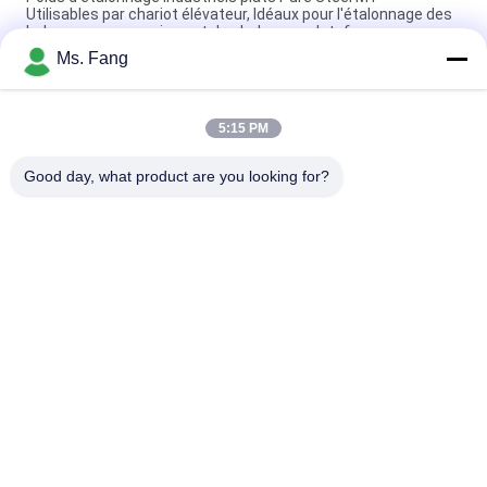
Utilisables par chariot élévateur, Idéaux pour l'étalonnage des
balances pour camions et des balances plateformes
Ms. Fang
Poids en fer forgé de haute qualité 500 kg 1000 kg 2000 kg
Poids en fer forgé plat rectangulaire Noir classe M1 Prix bas
5:15 PM
Contrôle des processus industriels Utilisation de boîte de
jonction en plastique à 4 lignes pour l'échelle de plancher
Good day, what product are you looking for?
Catégories populaires
Tous
Balances De 
Balance De Banc
Plancher
Le Camion Pèsent 
Échelles Portatives 
Des Échelles
D'axe
Échelles De Camion 
Échelle De Poids 
De Palette
Numérique
Échelle D'équilibre 
Pesage Du Capteur 