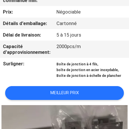
commande min:
NOUS
Prix:
Négociable
VISITE
Détails d'emballage:
Cartonné
DE
Délai de livraison:
5 à 15 jours
L'USINE
Capacité
2000pcs/m
d'approvisionnement:
CONTRÔLE
Surligner:
,
Boîte de jonction à 4 fils
,
DE
boîte de jonction en acier inoxydable
Boîte de jonction à échelle de plancher
LA
QUALITÉ
MEILLEUR PRIX
NOUVELLES
LES