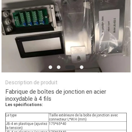
AFFAIRES
DEMANDEZ
UN DEVIS
PLAN
DU
SITE
Description de produit
Fabrique de boîtes de jonction en acier
PRIVACY
inoxydable à 4 fils
POLICY
Les spécifications:
Le type
Taille extérieure de la boîte de jonction avec
connecteur L*W.H (mm)
JB-4 en plastique (ajustez
175*65*40
la tension)